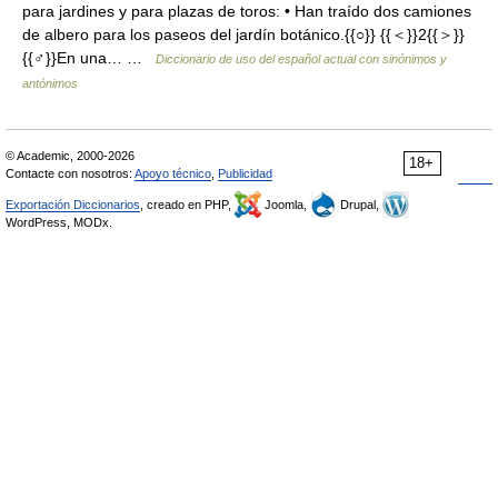
para jardines y para plazas de toros: • Han traído dos camiones
de albero para los paseos del jardín botánico.{{○}} {{＜}}2{{＞}}
{{♂}}En una… …
Diccionario de uso del español actual con sinónimos y
antónimos
© Academic, 2000-2026
18+
Contacte con nosotros:
Apoyo técnico
,
Publicidad
Exportación Diccionarios
, creado en PHP,
Joomla,
Drupal,
WordPress, MODx.