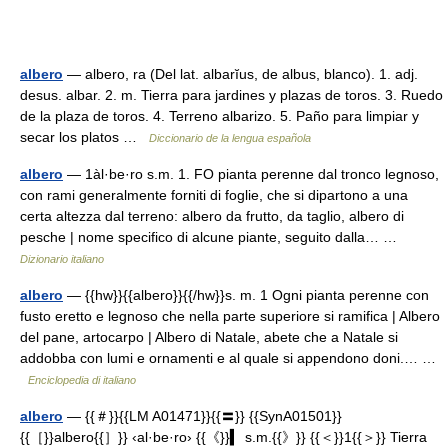
albero
— albero, ra (Del lat. albarĭus, de albus, blanco). 1. adj.
desus. albar. 2. m. Tierra para jardines y plazas de toros. 3. Ruedo
de la plaza de toros. 4. Terreno albarizo. 5. Paño para limpiar y
secar los platos …
Diccionario de la lengua española
albero
— 1àl·be·ro s.m. 1. FO pianta perenne dal tronco legnoso,
con rami generalmente forniti di foglie, che si dipartono a una
certa altezza dal terreno: albero da frutto, da taglio, albero di
pesche | nome specifico di alcune piante, seguito dalla… …
Dizionario italiano
albero
— {{hw}}{{albero}}{{/hw}}s. m. 1 Ogni pianta perenne con
fusto eretto e legnoso che nella parte superiore si ramifica | Albero
del pane, artocarpo | Albero di Natale, abete che a Natale si
addobba con lumi e ornamenti e al quale si appendono doni.… …
Enciclopedia di italiano
albero
— {{＃}}{{LM A01471}}{{〓}} {{SynA01501}}
{{［}}albero{{］}} ‹al·be·ro› {{《}}▍ s.m.{{》}} {{＜}}1{{＞}} Tierra