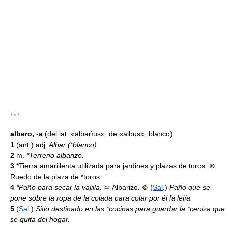
* * *
albero, -a
(del lat. «albarĭus», de «albus», blanco)
1
(ant.) adj.
Albar (*blanco).
2
m.
*Terreno albarizo.
3
*Tierra amarillenta utilizada para jardines y plazas de toros. ⊚
Ruedo de la plaza de *toros.
4
*Paño para secar la vajilla.
≃
Albarizo. ⊚ (
Sal
.)
Paño que se
pone sobre la ropa de la colada para colar por él la lejía.
5
(
Sal
.)
Sitio destinado en las *cocinas para guardar la *ceniza que
se quita del hogar.