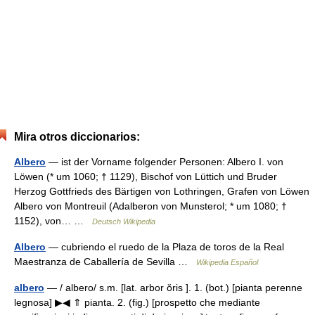
Mira otros diccionarios:
Albero
— ist der Vorname folgender Personen: Albero I. von
Löwen (* um 1060; † 1129), Bischof von Lüttich und Bruder
Herzog Gottfrieds des Bärtigen von Lothringen, Grafen von Löwen
Albero von Montreuil (Adalberon von Munsterol; * um 1080; †
1152), von… …
Deutsch Wikipedia
Albero
— cubriendo el ruedo de la Plaza de toros de la Real
Maestranza de Caballería de Sevilla …
Wikipedia Español
albero
— / albero/ s.m. [lat. arbor ŏris ]. 1. (bot.) [pianta perenne
legnosa] ▶◀ ⇑ pianta. 2. (fig.) [prospetto che mediante