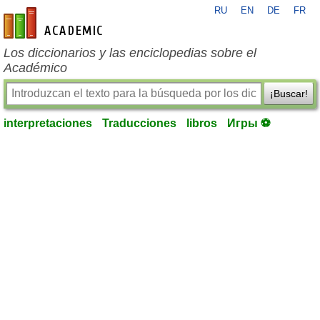
RU
EN
DE
FR
es-academic.com
Los diccionarios y las enciclopedias sobre el
Académico
¡Buscar!
interpretaciones
Traducciones
libros
Игры ⚽