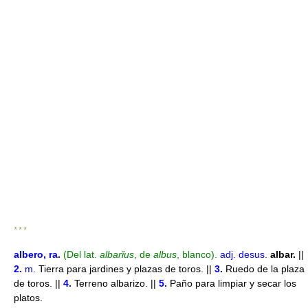
* * *
albero
, ra
.
(Del lat.
albarĭus
, de
albus
, blanco).
adj.
desus.
albar.
||
2.
m.
Tierra para jardines y plazas de toros. ||
3.
Ruedo de la plaza
de toros. ||
4.
Terreno albarizo. ||
5.
Paño para limpiar y secar los
platos.