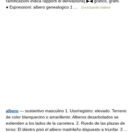
ramificazioni indica rapporti di derivazione] ▶◀ grafico, grafo.
● Espressioni: albero genealogico 1 …
Enciclopedia Italiana
albero
— sustantivo masculino 1. Uso/registro: elevado. Terreno
de color blanquecino o amarillento: Alberos desarbolados se
extienden a los lados de la carretera. 2. Ruedo de las plazas de
toros: El diestro pisó el albero madrileño dispuesto a triunfar. 3 …