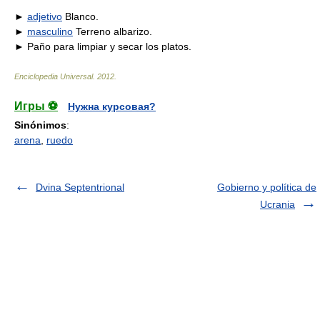
►
adjetivo
Blanco.
►
masculino
Terreno albarizo.
► Paño para limpiar y secar los platos.
Enciclopedia Universal
.
2012
.
Игры ⚽
Нужна курсовая?
Sinónimos
:
arena
,
ruedo
Dvina Septentrional
Gobierno y política de
Ucrania