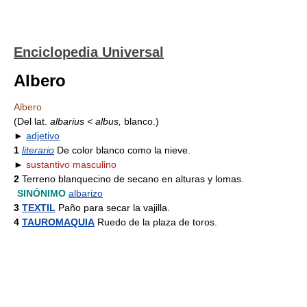
Enciclopedia Universal
Albero
Albero
(Del lat.
albarius < albus,
blanco.)
►
adjetivo
1
literario
De color blanco como la nieve.
►
sustantivo masculino
2
Terreno blanquecino de secano en alturas y lomas.
SINÓNIMO
albarizo
3
TEXTIL
Paño para secar la vajilla.
4
TAUROMAQUIA
Ruedo de la plaza de toros.